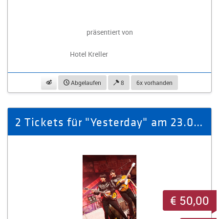
präsentiert von
Hotel Kreller
beobachten
Abgelaufen
8
6x vorhanden
2 Tickets für "Yesterday" am 23.01.26 Gewandhaus zu Leipzig
€ 50,00