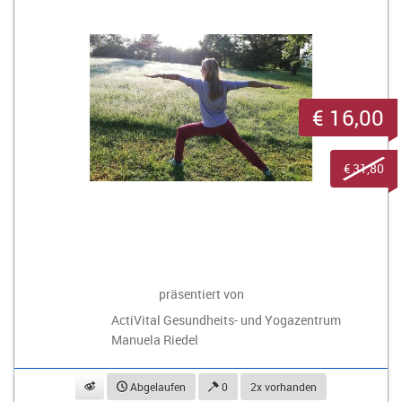
€ 16,00
€ 31,80
präsentiert von
ActiVital Gesundheits- und Yogazentrum
Manuela Riedel
beobachten
Abgelaufen
0
2x vorhanden