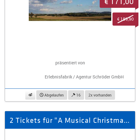
€ 171,00
€ 189,90
präsentiert von
Erlebnisfabrik / Agentur Schröder GmbH
beobachten
Abgelaufen
16
2x vorhanden
2 Tickets für "A Musical Christmas" am 23.12.2025 in Plauen