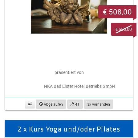
€ 508,00
€ 558,00
präsentiert von
HKA Bad Elster Hotel Betriebs GmbH
beobachten
Abgelaufen
41
3x vorhanden
2 x Kurs Yoga und/oder Pilates