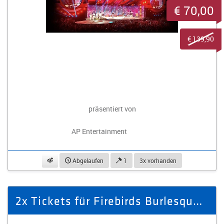
€ 70,00
€ 139,90
präsentiert von
AP Entertainment
beobachten
Abgelaufen
1
3x vorhanden
2x Tickets für Firebirds Burlesque Show am 27.03.2026