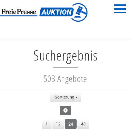
Menü
Freie Presse
START
SUCHERGEBNIS
Suchergebnis
503 Angebote
Sortierung
1
12
24
48