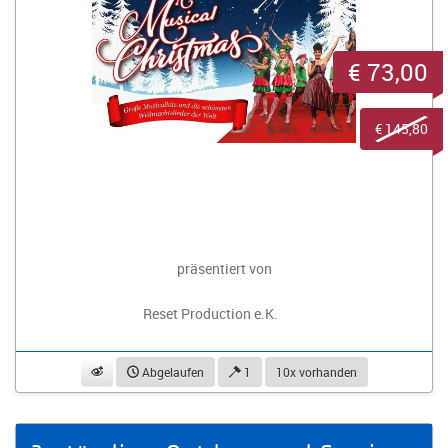
€ 73,00
€ 145,80
präsentiert von
Reset Production e.K.
beobachten
Abgelaufen
1
10x vorhanden