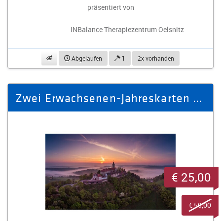
präsentiert von
INBalance Therapiezentrum Oelsnitz
beobachten
Abgelaufen
1
2x vorhanden
Zwei Erwachsenen-Jahreskarten für die Leuchtenburg
€ 25,00
€ 50,00