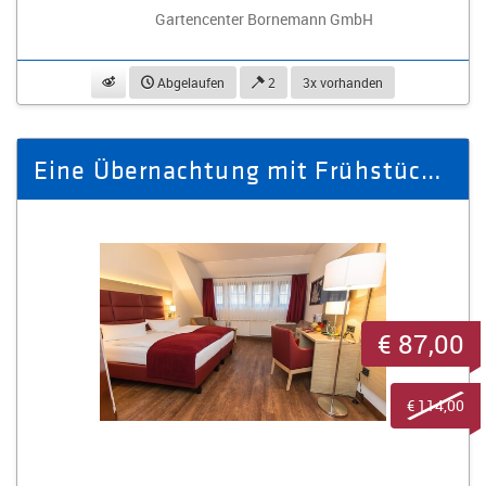
Gartencenter Bornemann GmbH
beobachten
Abgelaufen
2
3x vorhanden
Eine Übernachtung mit Frühstück im Doppelzimmer für zwei Personen
€ 87,00
€ 114,00