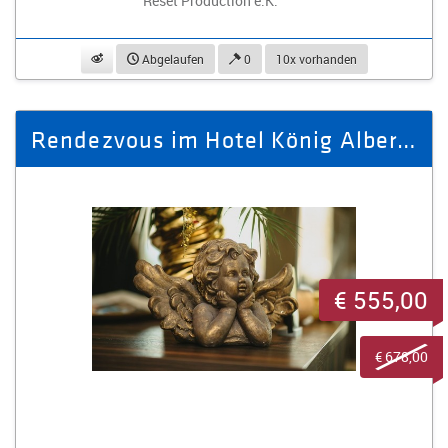
Reset Production e.K.
beobachten
Abgelaufen
0
10x vorhanden
Rendezvous im Hotel König Albert für 2 Personen in der Suite
€ 555,00
€ 678,00