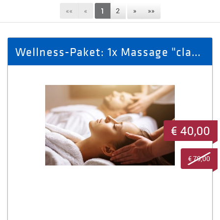
««
«
1
2
»
»»
Wellness-Paket: 1x Massage "classic" + 1x Aromaöl-Massage
€ 40,00
€ 79,00