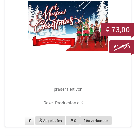
€ 73,00
€ 145,80
präsentiert von
Reset Production e.K.
beobachten
Abgelaufen
0
10x vorhanden