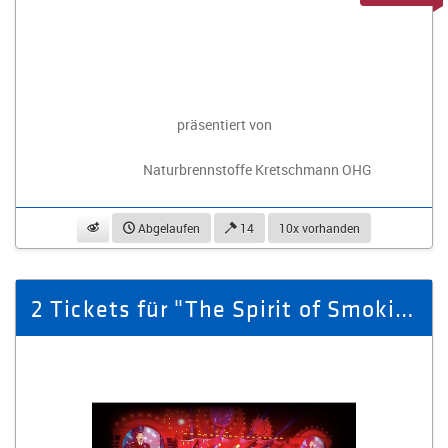
präsentiert von
Naturbrennstoffe Kretschmann OHG
beobachten
Abgelaufen
14
10x vorhanden
2 Tickets für "The Spirit of Smokie" 15.02.26 Kulturpalast Dresden