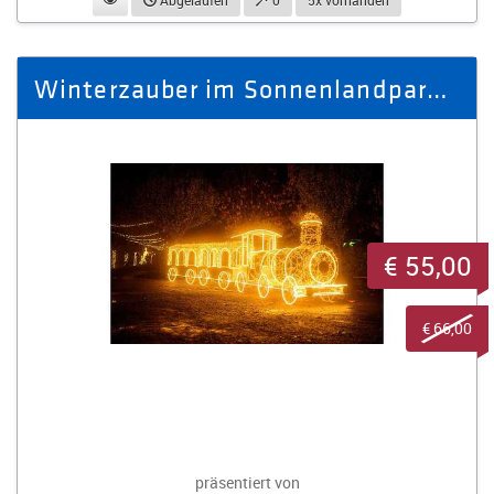
Abgelaufen
0
5x vorhanden
Winterzauber im Sonnenlandpark - Ausflug Winter 2025/26 für 4 Personen
€ 55,00
€ 66,00
präsentiert von