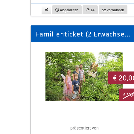
beobachten
Abgelaufen
14
5x vorhanden
Familienticket (2 Erwachsene 1 Kind) für das Feenweltchen
€ 20,0
€ 39,
präsentiert von