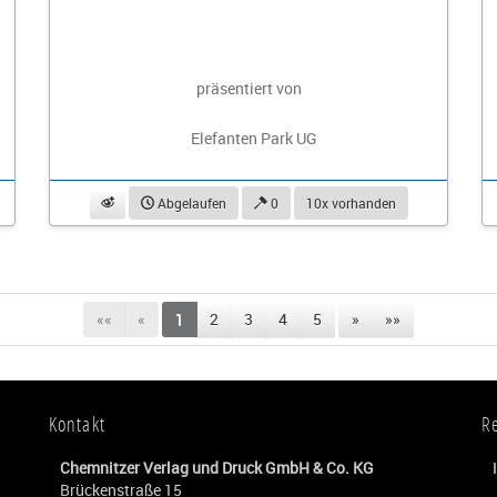
präsentiert von
Elefanten Park UG
beobachten
Abgelaufen
0
10x vorhanden
««
«
1
2
3
4
5
»
»»
Kontakt
R
Chemnitzer Verlag und Druck GmbH & Co. KG
Brückenstraße 15