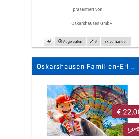
präsentiert von
Oskarshausen GmbH
beobachten
Abgelaufen
9
3x vorhanden
Oskarshausen Familien-Erlebnispass für 4 Personen
€ 22,0
€ 44,