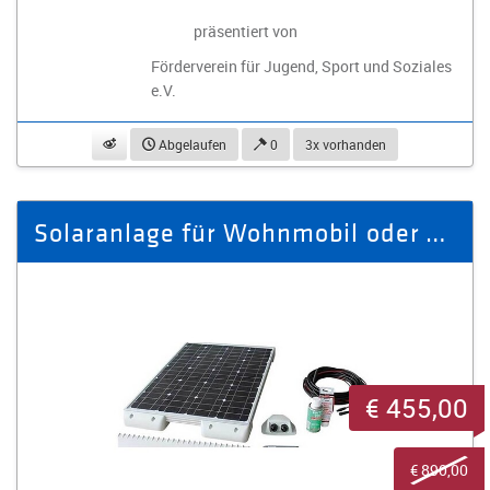
präsentiert von
Förderverein für Jugend, Sport und Soziales
e.V.
beobachten
Abgelaufen
0
3x vorhanden
Solaranlage für Wohnmobil oder Caravan: 155W inkl. Regler und Montage
€ 455,00
€ 890,00