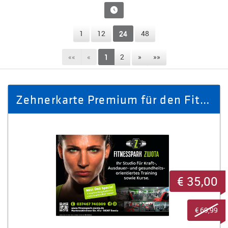
1
12
24
48
««
«
1
2
»
»»
Zehnerkarte Premium für den Fitnesspark inklusive Getränke und Kurse
€ 35,00
€ 69,99