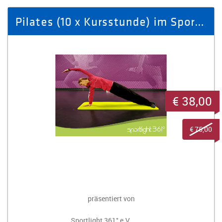
Pilates (10 x Kursstunde) im Sportlight 361° in Stollberg
€ 38,00
€ 75,00
präsentiert von
Sportlight 361° e.V.