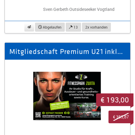
Sven Gerbeth Outsideseeker Vogtland
beobachten
Abgelaufen
13
2x vorhanden
Mitgliedschaft Premium U21 inklusive Getränke und Kurse für 12 Monate
€ 193,00
€ 385,87