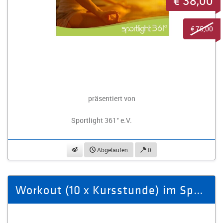
€ 38,00
€ 75,00
präsentiert von
Sportlight 361° e.V.
beobachten
Abgelaufen
0
Workout (10 x Kursstunde) im Sportlight 361° in Stollberg