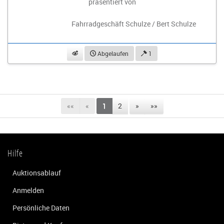
präsentiert von
Fahrradgeschäft Schulze / Bert Schulze
beobachten
Abgelaufen
1
««
«
1
2
»
»»
Hilfe
Auktionsablauf
Anmelden
Persönliche Daten