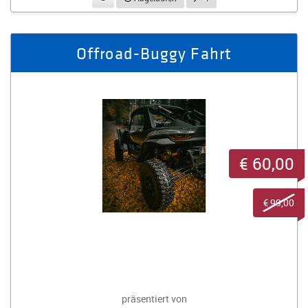
Offroad-Buggy Fahrt
€ 60,00
€ 99,00
präsentiert von