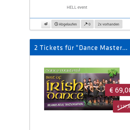
HELL event
beobachten
Abgelaufen
0
2x vorhanden
2 Tickets für "Dance Masters" am 18.03.2027 in Zwickau
€ 69,0
€ 137,