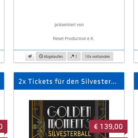
präsentiert von
Reset Production e.K.
beobachten
Abgelaufen
1
10x vorhanden
2x Tickets für den Silvesterball 2025
0
€ 139,00