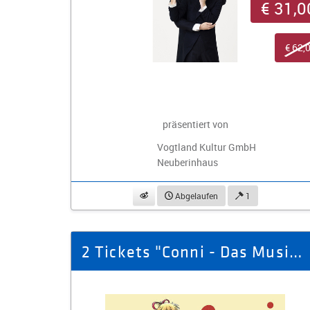
€ 31,0
€ 62,
präsentiert von
Vogtland Kultur GmbH
Neuberinhaus
beobachten
Abgelaufen
1
2 Tickets "Conni - Das Musical!" 08.11.26, 14:00 Uhr Haus Leipzig