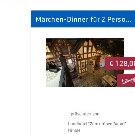
Märchen-Dinner für 2 Personen im Schuhmacher Haus Nr. 59
€ 128,0
€ 254,
präsentiert von
Landhotel "Zum grünen Baum"
GmbH