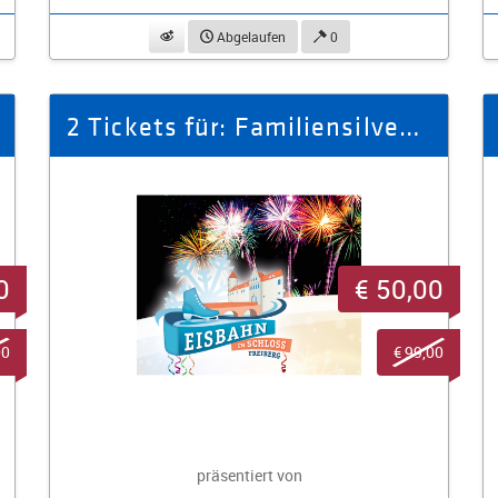
beobachten
Abgelaufen
0
2 Tickets für: Familiensilvester in der Winterbar am 31.12.2025
0
€ 50,00
00
€ 99,00
präsentiert von