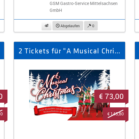
GSM Gastro-Service Mittelsachsen
GmbH
beobachten
Abgelaufen
0
2 Tickets für "A Musical Christmas" am 23.12.2025 in Plauen
0
€ 73,00
80
€ 145,80