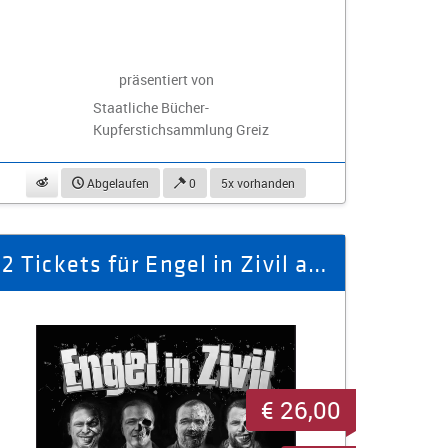
präsentiert von
Staatliche Bücher-
Kupferstichsammlung Greiz
beobachten
Abgelaufen
0
5x vorhanden
2 Tickets für Engel in Zivil am 20.03.2026
€ 26,00