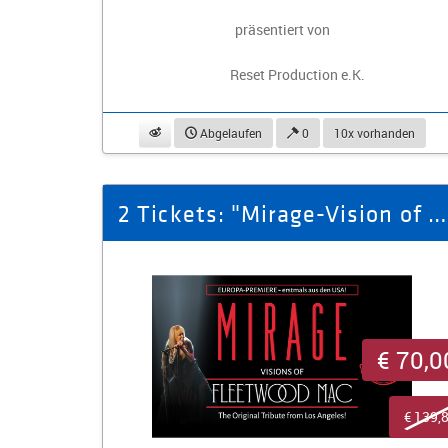
präsentiert von
Reset Production e.K.
beobachten
Abgelaufen
0
10x vorhanden
2 Tickets: "Mirage-Vision of Fleetwood Mac" am 01.11.2026 in Zwickau
€ 70,0
€ 139,