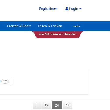
ote
Alle Anbieter
Registrieren
Login
Freizeit & Sport
Essen & Trinken
... mehr
Alle Auktionen sind beendet.
e
17
1
12
24
48