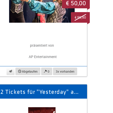
€ 50,00
€ 99,90
präsentiert von
AP Entertainment
beobachten
Abgelaufen
0
3x vorhanden
2 Tickets für "Yesterday" am 26.02.26 im Kulturpalast Dresden