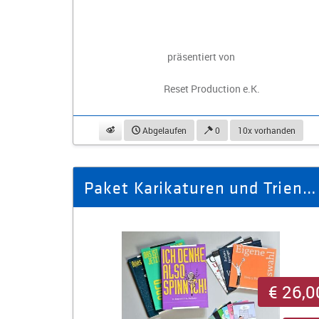
präsentiert von
Reset Production e.K.
beobachten
Abgelaufen
0
10x vorhanden
Paket Karikaturen und Triennale-Kataloge
€ 26,0