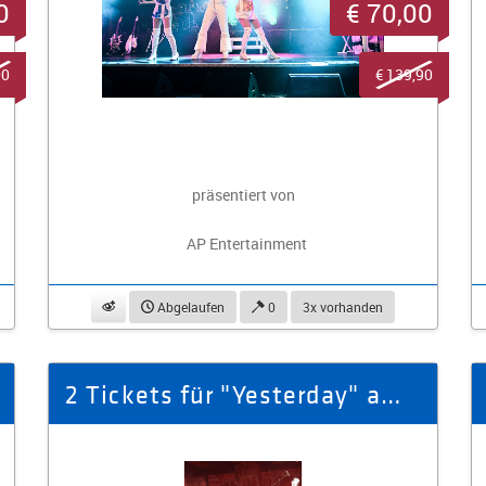
0
€ 70,00
00
€ 139,90
präsentiert von
AP Entertainment
beobachten
Abgelaufen
0
3x vorhanden
2 Tickets für "Yesterday" am 23.01.26 Gewandhaus zu Leipzig