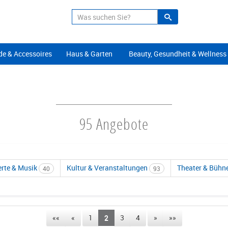
Suche
Alle Angeb
e & Accessoires
Haus & Garten
Beauty, Gesundheit & Wellness
95 Angebote
rte & Musik
Kultur & Veranstaltungen
Theater & Bühn
40
93
««
«
1
2
3
4
»
»»