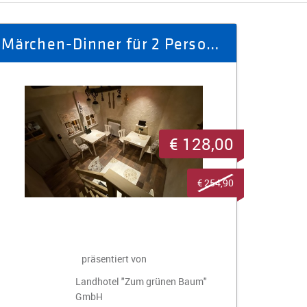
Märchen-Dinner für 2 Personen im Gasthaus "Zum roten Ochsen" Nr. 71
€ 128,00
€ 254,90
präsentiert von
Landhotel "Zum grünen Baum"
GmbH