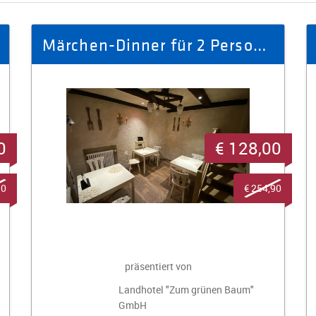
Märchen-Dinner für 2 Personen im Gasthaus "Zum roten Ochsen" Nr. 70
0
€ 128,00
90
€ 254,90
präsentiert von
Landhotel "Zum grünen Baum"
GmbH