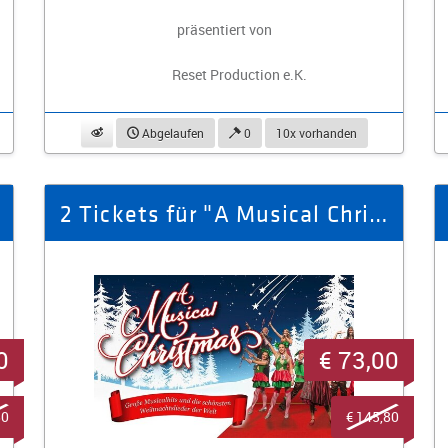
präsentiert von
Reset Production e.K.
beobachten
Abgelaufen
0
10x vorhanden
2 Tickets für "A Musical Christmas" am 26.11.2026 in Zwickau
0
€ 73,00
80
€ 145,80