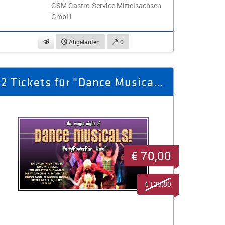
GSM Gastro-Service Mittelsachsen
GmbH
beobachten
Abgelaufen
0
2 Tickets für "Dance Musicals" am 16.01.2026 in Marienberg
€ 70,00
€ 139,80