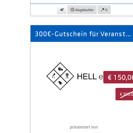
beobachten
Abgelaufen
0
300€-Gutschein für Veranstaltungsservice Vogtland und Umgebung
€ 150,0
€ 300,
präsentiert von