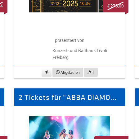
44
€ 278,00
präsentiert von
Konzert- und Ballhaus Tivoli
Freiberg
beobachten
Abgelaufen
1
2 Tickets für "ABBA DIAMONDS" am 17.01.26 Gewandhaus zu Leipzig