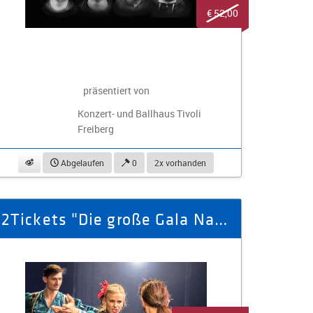
€ 52,00
präsentiert von
Konzert- und Ballhaus Tivoli
Freiberg
beobachten
Abgelaufen
0
2x vorhanden
2Tickets "Die große Gala Nacht d. Operette"17.04.26 Gewandhaus Leipzig