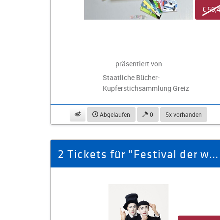
€ 50,
präsentiert von
Staatliche Bücher-
Kupferstichsammlung Greiz
beobachten
Abgelaufen
0
5x vorhanden
2 Tickets für "Festival der wortlosen Komik" (PK1) am 30.05.26