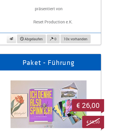
präsentiert von
Reset Production e.K.
beobachten
Abgelaufen
0
10x vorhanden
Paket - Führung
€ 26,00
€ 50,50