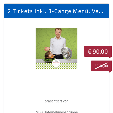
2 Tickets inkl. 3-Gänge Menü: Venie, Vidi, Veggie
€ 90,00
€ 120,00
präsentiert von
SEG Unternehmensgruppe