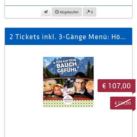
beobachten
Abgelaufen
6
2 Tickets inkl. 3-Gänge Menü: Hör auf dein Bauchgefühl
€ 107,00
€ 124,00