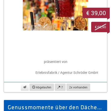
€ 39,00
€ 65,90
präsentiert von
Erlebnisfabrik / Agentur Schröder GmbH
beobachten
Abgelaufen
7
2x vorhanden
Genussmomente über den Dächern der Stadt - Restaurantgutschein 50,- €