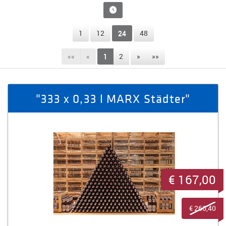
1
12
24
48
««
«
1
2
»
»»
"333 x 0,33 l MARX Städter"
€ 167,00
€ 266,40