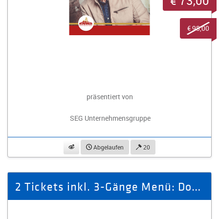
€ 73,00
€ 98,00
präsentiert von
SEG Unternehmensgruppe
beobachten
Abgelaufen
20
2 Tickets inkl. 3-Gänge Menü: Donner & Doria - Ritteressen im Miramar