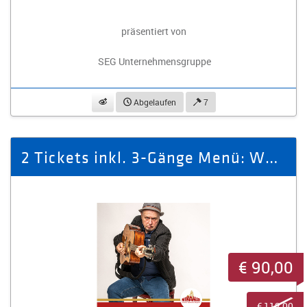
präsentiert von
SEG Unternehmensgruppe
beobachten
Abgelaufen
7
2 Tickets inkl. 3-Gänge Menü: WER IST HIER IRRE!
€ 90,00
€ 112,00