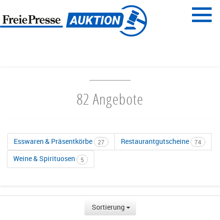
Menü
Freie Presse
START
ESSEN & TRINKEN
82 Angebote
Esswaren & Präsentkörbe
Restaurantgutscheine
27
74
Weine & Spirituosen
5
Sortierung