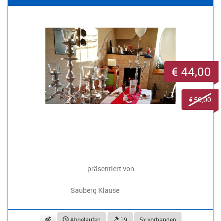
€ 44,00
€ 50,00
präsentiert von
Sauberg Klause
beobachten
Abgelaufen
19
5x vorhanden