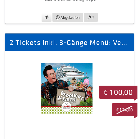
beobachten
Abgelaufen
7
2 Tickets inkl. 3-Gänge Menü: Verrückt bleiben-Wenn Puppen einschiffen
€ 100,00
€ 124,00