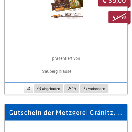
€ 35,00
€ 37,90
präsentiert von
Sauberg Klause
beobachten
Abgelaufen
19
5x vorhanden
Gutschein der Metzgerei Gränitz, Geschenk, verschenken, Gourmet, Feins