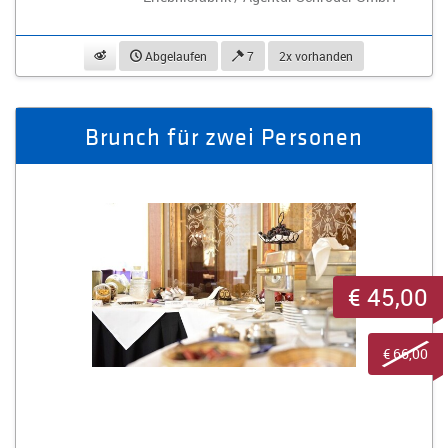
beobachten
Abgelaufen
7
2x vorhanden
Brunch für zwei Personen
€ 45,00
€ 66,00