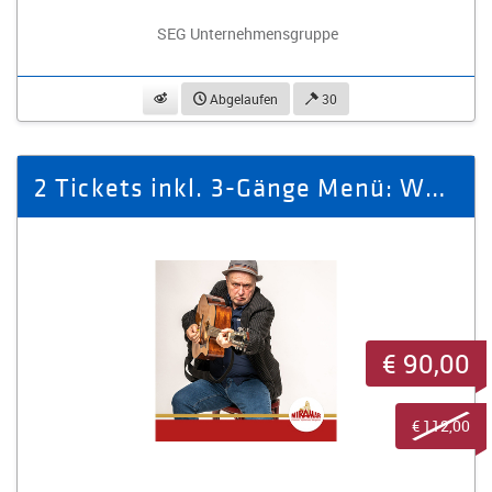
SEG Unternehmensgruppe
beobachten
Abgelaufen
30
2 Tickets inkl. 3-Gänge Menü: WER IST HIER IRRE!
€ 90,00
€ 112,00