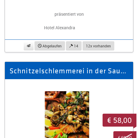
präsentiert von
Hotel Alexandra
beobachten
Abgelaufen
14
12x vorhanden
Schnitzelschlemmerei in der Sauberg Klause für 4 Personen
€ 58,00
€ 69,00