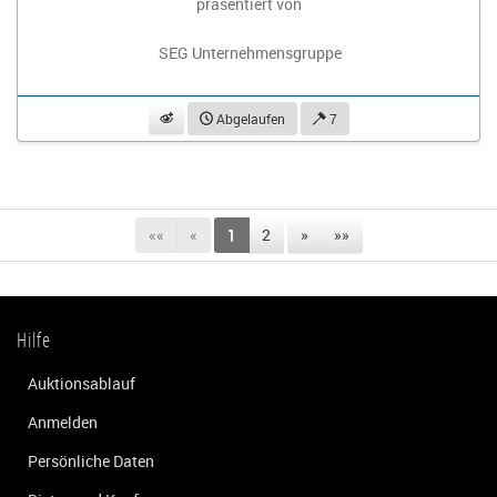
präsentiert von
SEG Unternehmensgruppe
beobachten
Abgelaufen
7
««
«
1
2
»
»»
Hilfe
Auktionsablauf
Anmelden
Persönliche Daten