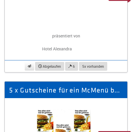
präsentiert von
Hotel Alexandra
beobachten
Abgelaufen
6
5x vorhanden
5 x Gutscheine für ein McMenü bei McDonald’s in Plauen