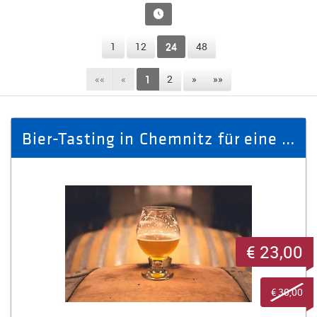
1
12
24
48
««
«
1
2
»
»»
Bier-Tasting in Chemnitz für eine Person
€ 23,00
€ 30,00