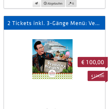
beobachten
Abgelaufen
6
2 Tickets inkl. 3-Gänge Menü: Verrückt bleiben-Wenn Puppen einschiffen
€ 100,00
€ 124,00