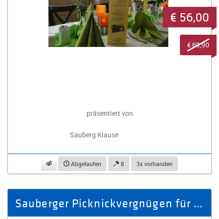
€ 56,00
€ 69,90
präsentiert von
Sauberg Klause
beobachten
Abgelaufen
8
3x vorhanden
Sauberger Picknickvergnügen für 79,- €