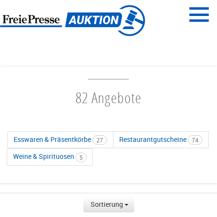
Menü
Freie Presse
START
ESSEN & TRINKEN
82 Angebote
Esswaren & Präsentkörbe
Restaurantgutscheine
27
74
Weine & Spirituosen
5
Sortierung