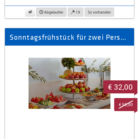
beobachten
Abgelaufen
19
5x vorhanden
Sonntagsfrühstück für zwei Personen inkl. ein Glas Sekt pro Person
€ 32,00
€ 50,00