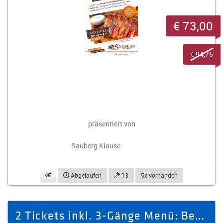
€ 73,00
€ 94,75
präsentiert von
Sauberg Klause
beobachten
Abgelaufen
13
5x vorhanden
2 Tickets inkl. 3-Gänge Menü: Beziehungsdialoge die den Kopf verdrehen