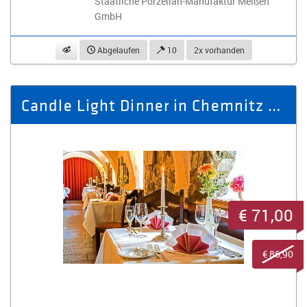
Staatliche Porzellan-Manufaktur Meißen
GmbH
beobachten
Abgelaufen
10
2x vorhanden
Candle Light Dinner in Chemnitz - 3 Gänge Menü
€ 71,00
€ 86,90