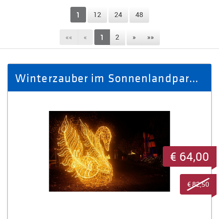
1
12
24
48
««
«
1
2
»
»»
Winterzauber im Sonnenlandpark - Ausflug Winter 2025/26 für 5 Personen
€ 64,00
€ 82,50