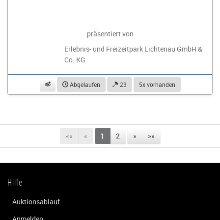
präsentiert von
Erlebnis- und Freizeitpark Lichtenau GmbH &
Co. KG
beobachten
Abgelaufen
23
5x vorhanden
««
«
1
2
»
»»
Hilfe
Auktionsablauf
Anmelden