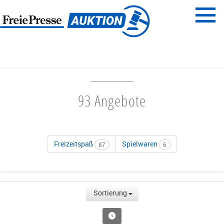
Menü
Freie Presse
START
FAMILIENZEIT
93 Angebote
Freizeitspaß
Spielwaren
87
6
Sortierung