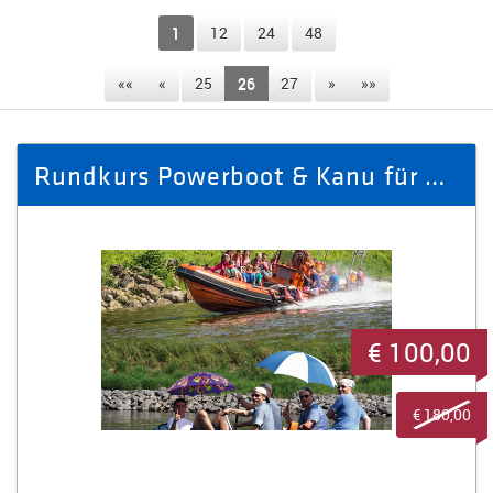
1
12
24
48
««
«
25
26
27
»
»»
Rundkurs Powerboot & Kanu für 4 Pers. Königstein-Schmilka-Königstein
€ 100,00
€ 180,00