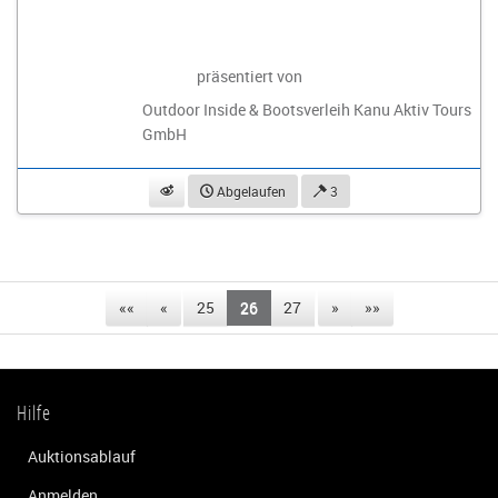
präsentiert von
Outdoor Inside & Bootsverleih Kanu Aktiv Tours
GmbH
beobachten
Abgelaufen
3
««
«
25
26
27
»
»»
Hilfe
Auktionsablauf
Anmelden