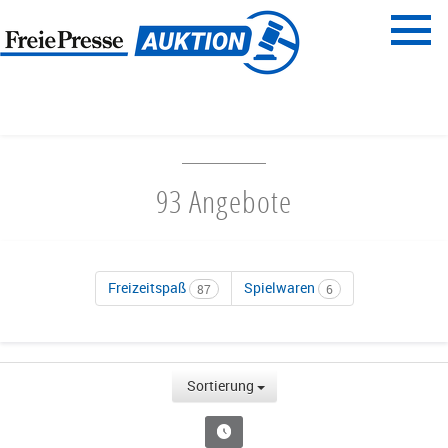
Menü
Freie Presse
START
FAMILIENZEIT
93 Angebote
Freizeitspaß
Spielwaren
87
6
Sortierung