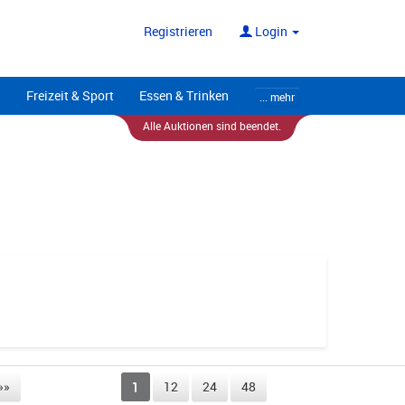
ote
Alle Anbieter
Registrieren
Login
Freizeit & Sport
Essen & Trinken
... mehr
Alle Auktionen sind beendet.
»»
1
12
24
48