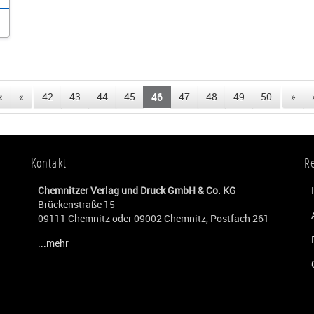
«
«
42
43
44
45
46
47
48
49
50
»
Kontakt
R
Chemnitzer Verlag und Druck GmbH & Co. KG
Brückenstraße 15
09111 Chemnitz oder 09002 Chemnitz, Postfach 261
...mehr