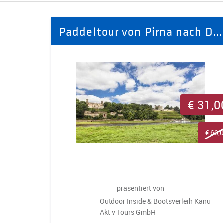
Paddeltour von Pirna nach Dresden Johannstadt für 2 Personen
€ 31,0
€ 60,
präsentiert von
Outdoor Inside & Bootsverleih Kanu
Aktiv Tours GmbH