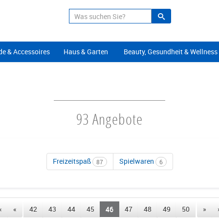
Suche
Alle Angeb
e & Accessoires
Haus & Garten
Beauty, Gesundheit & Wellness
93 Angebote
Freizeitspaß
Spielwaren
87
6
«
«
42
43
44
45
46
47
48
49
50
»