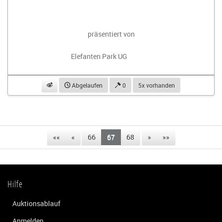
präsentiert von
Elefanten Park UG
beobachten
Abgelaufen
0
5x vorhanden
««
«
66
67
68
»
»»
Hilfe
Auktionsablauf
Anmelden