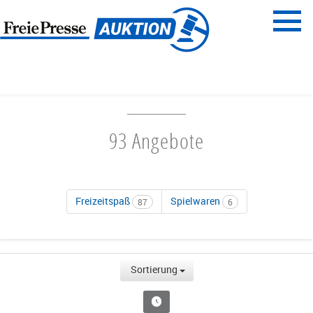
Menü
Freie Presse
START
FAMILIENZEIT
93 Angebote
Freizeitspaß
Spielwaren
87
6
Sortierung