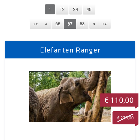
1
12
24
48
««
«
66
67
68
»
»»
Elefanten Ranger
€ 110,00
€ 220,00