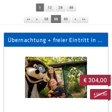
1
12
24
48
««
«
58
59
60
»
»»
Übernachtung + freier Eintritt in BELANTIS für 4 Personen
€ 304,00
€ 597,60