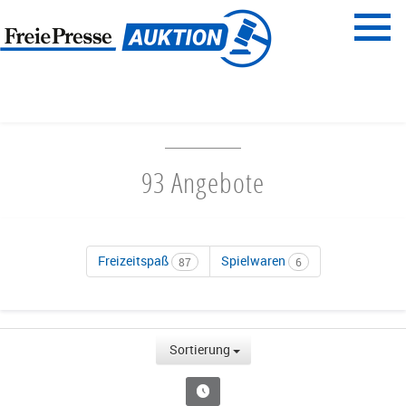
Menü
Freie Presse
START
FAMILIENZEIT
93 Angebote
Freizeitspaß
Spielwaren
87
6
Sortierung