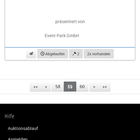
präsentiert von
Event Park GmbH
beobachten
Abgelaufen
2
2x vorhanden
««
«
58
59
60
»
»»
Hilfe
Auktionsablauf
Anmelden