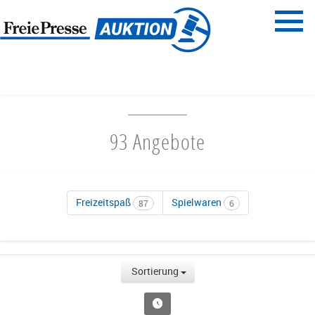
Menü
Freie Presse
START
FAMILIENZEIT
93 Angebote
Freizeitspaß
Spielwaren
87
6
Sortierung