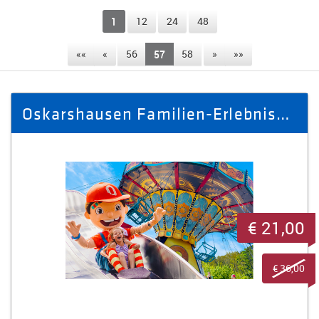
1
12
24
48
««
«
56
57
58
»
»»
Oskarshausen Familien-Erlebnispass für 3 Personen
€ 21,00
€ 36,00